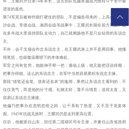
年，王耀武升任第74军军长，这支部队也越来越成为他转斗千里中最
进攻的底色。
第74军其后被称作能打硬仗的部队，不是编造得来的，上高会战、长
沙会战、常德会战、湘西会战等战事中，王耀武长期在前方周旋。能
在多年战火里保持部队走动力，自己就阐扬他不是只会钻营的东说念
主。
不外，会干戈领会作念东说念主，在王耀武身上并不是两回事。他懂
得奖惩，也倨傲温雅辖下的本体难处。
军官之间有贫穷，他能伸手帮一把；濒临上级，他又能把话说得顺，
把事办得稳。这么的东说念主，在军中当然容易累积东说念主缘。
那段“借笔还金笔、借表还名表”的逸闻，果然让东说念主看到的，不
仅仅英气，而是他的分寸感。礼物太轻，显不出情意；送得太直，又
容易让东说念主难接。
他偏巧把事办在忽明忽暗之间，让干系有了热度，又不至于龙套体
面。1945年抗战见效时，王耀武仍是走到更高位置。
尔后，他被派往山东，担任第二绥靖区司令主座，并兼任山东省政府