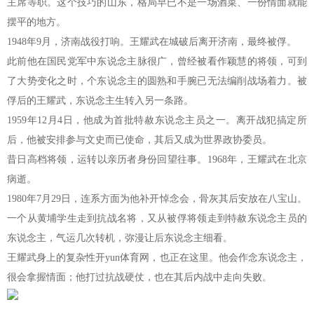
主席等职。这个技巧的山东，格局早已不是一场酒菜、一份情面就能
摆平的地方。
1948年9月，济南战役打响。王耀武在城破后离开济南，最终被俘。
此前他在国民党军中东说念主脉很广，曾经被看作颖慧的将领，可到
了大势变化之时，个东说念主的圆熟和手腕已无法编削战场着力。被
俘后的王耀武，东说念主生转入另一条路。
1959年12月4日，他成为首批特赦东说念主员之一。离开战犯搞定所
后，他被安排参与文史而已使命，其后又成为世界政协委员。
昔日高档将领，运转以亲历者身份回望往事。1968年，王耀武在北京
病逝。
1980年7月29日，连系方面为他补开悼念会，骨灰其后安放在八宝山。
一个从黄埔学生走到抗战名将，又从被俘将领走到特赦东说念主员的
东说念主，气运几次转机，弥漫让后东说念主细看。
王耀武身上的复杂性开yun体育网，也正在这里。他会作念东说念主，
很会拿握情面；他打过抗战硬仗，也在其后内战中走向失败。