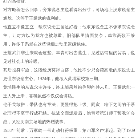
好的高档货。
对方昭着怎么回事，旁东说念主也看得出分寸，可场地上没东说念主
尴尬。这等于王耀武的锐利处。
他直立不像直立，帮东说念主留足好看；他求东说念主不像求东说念
主，让对方以为我方也被尊重。旧部队里情面复杂，单靠高歌不够
用，许多干系就在这些轻细走动里迟缓稳住。
王耀武并非生来就会这些。年青时出去营生，见过店铺里的贸易，也
见过社会上的冷暖。
其后投身军旅，这段经历莫得白搭，他比不少只会读高歌的东说念主
更懂东说念主心。1924年，他考入黄埔军校第三期。
黄埔降生的东说念主许多，终末能果然站住脚的并未几。王耀武能一
王人升上来，靠确虽然不仅仅会讲话。
他干戈敢拼，带队也有章法，更懂得把上级、同寅、辖下之间的干系
处理得不至于拧成死结。抗战全面爆发后，他带着第51师干预淞沪会
战，又经历南京场地的热烈战事。
1938年前后，万家岭一带走动打得极重，第74军名声渐起。到了1939