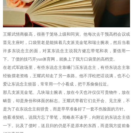
王耀武情商极高，很善于笼络上级和同寅。他每次去干预高档会议或
晋见主座时，口袋里老是能揣着几支派克金笔和瑞士腕表，然后当着
许多东说念主的面，对某东说念主说我方健忘带笔和表，要借用一
下。了债的技巧开yun体育网，就换上了我方口袋里的高档货。
在老式军政场里，有些东说念主靠嗓门压东说念主，有些东说念主靠
经验摆老资格，王耀武却走了另一条路。他不浮松把话说满，也不心
爱让东说念主烦嚣，常常用一个小看成，把干系偷偷拉近。
那几支派克金笔、几块瑞士腕表，放在今天也许仅仅可贵物件，放在
畴昔，却是身份和体面的标志。王耀武带着它们去开会、见主座，不
是为了在东说念主前骄贵，而是早早准备好了一套不伤脸面的方针。
他看准契机，说我方忘了带笔，简略表不凑手，向附近的东说念主借
一下。比及了债时，送且归的仍是不是原本的东西，而是我方提前备