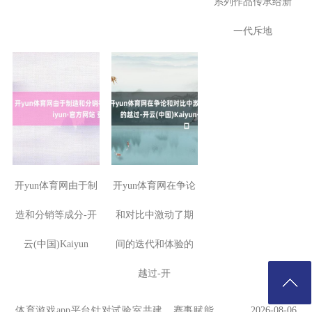
系列作品传承给新
一代斥地
开yun体育网由于制
开yun体育网在争论
造和分销等成分-开
和对比中激动了期
云(中国)Kaiyun
间的迭代和体验的
越过-开
体育游戏app平台针对试验室共建、赛事赋能、
2026-08-06