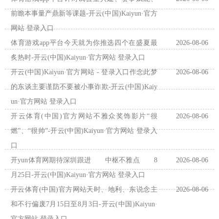
前瞻本事量产鼎新等课题-开云(中国)Kaiyun·官方
网站 登录入口
体育游戏app平台今天就为你推选四个在盛夏最
2026-08-06
炙热时-开云(中国)Kaiyun·官方网站 登录入口
开云(中国)Kaiyun·官方网站 - 登录入口作念此梦
2026-08-06
的东谈主要谨防不要被小事诈欺-开云(中国)Kaiy
un·官方网站 登录入口
开云体育(中国)官方网站不雅众奖饰影片“很
2026-08-06
燃”、“很帅”-开云(中国)Kaiyun·官方网站 登录入
口
开yun体育网期待深圳跟进 中枢不雅点 8
2026-08-06
月25日-开云(中国)Kaiyun·官方网站 登录入口
开云体育(中国)官方网站天时、地利、东说念主
2026-08-06
和不行偏废7月15日至8月3日-开云(中国)Kaiyun·
官方网站 登录入口