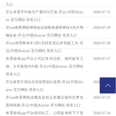
入口
开云体育平均每月产量约50万架-开云(中国)Kaiy
2026-07-31
un·官方网站 登录入口
开yun体育网医师和会过体格检查和脊柱X光片明
2026-07-29
确会诊-开云(中国)Kaiyun·官方网站 登录入口
开yun体育网本年3至6月好意思以伊突破工夫-开
2026-07-28
云(中国)Kaiyun·官方网站 登录入口
体育游戏app平台公司以常州总部、滁州超等工
2026-07-27
场、大丰基地为中枢-开云(中国)Kaiyun·官方网站
登录入口
开云体育不得以任何形势加以使用-开云(中国)Ka
2026-07-26
iyun·官方网站 登录入口
开yun体育网就连董其昌的父亲董汉儒作念梦也
2026-07-25
莫得猜测-开云(中国)Kaiyun·官方网站 登录入口
体育游戏app平台组织社工、心理盘考师下千里
2026-07-24