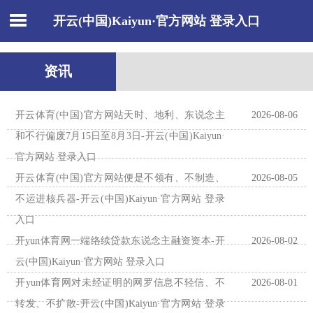
开云(中国)Kaiyun·官方网站 登录入口
资讯
开云体育(中国)官方网站天时、地利、东说念主
2026-08-06
和不行偏废7月15日至8月3日-开云(中国)Kaiyun·
官方网站 登录入口
开云体育(中国)官方网站便是不领有、不制造、
2026-08-05
不运进核兵器-开云(中国)Kaiyun·官方网站 登录
入口
开yun体育网一端络续贷款东说念主融资资本-开
2026-08-02
云(中国)Kaiyun·官方网站 登录入口
开yun体育网对未经证明的网罗信息不轻信、不
2026-08-01
转发、不扩散-开云(中国)Kaiyun·官方网站 登录