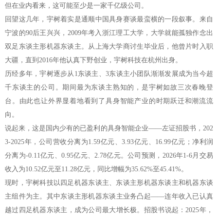
但在业内看来，这可能至少是一家千亿级公司。
回望这几年，宇树着实是通顺中国具身赛谈最蛮横的一段叙事。来自
宁波的90后王兴兴，2009年考入浙江理工大学，大学就能孤独作念出
双足东谈主形机器东谈主。从上海大学商讨生毕业后，他曾片时入职
大疆，直到2016年他认真下野创业，宇树科技在杭州出身。
历经多年，宇树逐步从1东谈主、3东谈主小团队渐渐发展成为当今超
千东谈主的公司。期间最为东谈主熟知的，是宇树如故三次春晚登
台。由此也让外界显着地看到了具身智能产业的时期跃迁和潮流流
向。
说起来，这是国内少有的已盈利的具身智能企业——左证招股书，202
3-2025年，公司营收分离为1.59亿元、3.93亿元、16.99亿元；净利润
分离为-0.11亿元、0.95亿元、2.78亿元。公司预测，2026年1-6月交易
收入为10.52亿元至11.28亿元，同比增幅为35.62%至45.41%。
现时，宇树科技以四足机器东谈主、东谈主形机器东谈主和机器东谈
主组件为主。其中东谈主形机器东谈主业务凸起——连年收入已认真
越过四足机器东谈主，成为公司最大增长极。招股书说起：2025年，