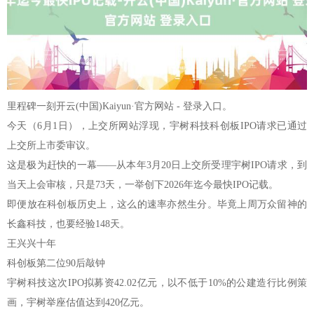
里程碑一刻开云(中国)Kaiyun·官方网站 - 登录入口。
今天（6月1日），上交所网站浮现，宇树科技科创板IPO请求已通过
上交所上市委审议。
这是极为赶快的一幕——从本年3月20日上交所受理宇树IPO请求，到
当天上会审核，只是73天，一举创下2026年迄今最快IPO记载。
即便放在科创板历史上，这么的速率亦然生分。毕竟上周万众留神的
长鑫科技，也要经验148天。
王兴兴十年
科创板第二位90后敲钟
宇树科技这次IPO拟募资42.02亿元，以不低于10%的公建造行比例策
画，宇树举座估值达到420亿元。