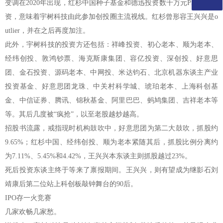
变调在2020年出现，红杉中国种子基金和德迅投资数千万元Pre-A轮融
资，意味着宇树科技由此参加创投圈主流视线。红杉曾形容王兴兴是o
utlier，并在之后再度加注。
此外，宇树科技的投资方还包括：祥峰投资、初心老本、顺为老本、
经纬创投、敦鸿钞票、海克斯康集团、容亿投资、深创投、好意思
团、金石投资、源码老本、中网投、米达钧石、北京机器东谈主产业
投资基金、好意思团龙珠、中关村科学城、琥珀老本、上海科创基
金、中信证券、腾讯、锦秋基金、阿里巴巴、蚂鸠集团、吉祥老本等
等。其后几度被“疯抢”，以至老股越炒越高。
招股书流露，戒指现时机构鼓吹中，好意思团为第二大鼓吹，抓股约
9.65%；红杉中国、经纬创投、顺为老本紧随其后，抓股比例分离约
为7.11%、5.45%和4.42%，王兴兴本东谈主则抓股越过23%。
死后投资东谈主终于等来了禀报期间。王兴兴，则有望成为继影石刘
靖康后第二位站上科创板敲钟舞台的90后。
IPO存一火竞赛
几家欢畅几家愁。