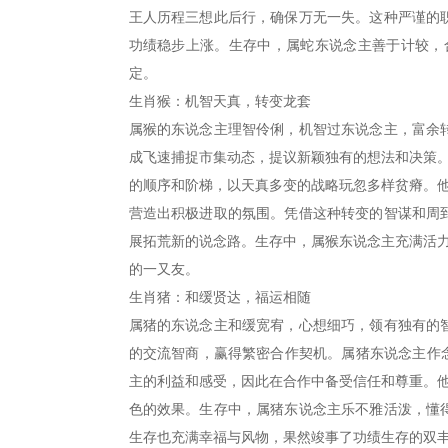
王人历程三想此后行，确保万无一失。这种严谨的
功绩稳步上涨。生存中，属蛇东说念主善于计较，
定。
生肖猴：机智天真，转变龙套
属猴的东说念主理智伶俐，机智过东说念主，富余
成飞速捕捉市集动态，提议新颖独有的想法和决策
的顺序和阶梯，以天真多变的战略玩忽多样贫瘠。
营造出积极进取的氛围。凭借这种转变的智谋和周
展拓荒新的说念路。生存中，属猴东说念主充满活
的一又友。
生肖猪：和缓贤达，福运相随
属猪的东说念主和缓宽宥，心想细巧，领有独有的
的交流智商，赢得繁密合作契机。属猪东说念主作念
主的利益和感受，因此在合作中备受信任和尊重。
色的效果。生存中，属猪东说念主乐不雅活泼，懂
生存也充满幸福与风物，果然竣事了功绩生存的双