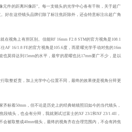
像元件的距离叫像距”。每一支镜头的光学中心各有千秋，关于超广
支。好在这些镜头品牌们除了标注焦距除外，还会特意标注出超广角
角上有所区别。佳能RF 16mm F2.8 STM的官方视角是108.1
卓仕AF 16/1.8 FE的官方视角是105.6度，而星曜光学手动对焦的16m
的佳能也莫得达到15mm的水平，最窄的星曜也比17mm要广不少，是以
进行取整贬责，加上光学中心位置不同，最终的效果便是视角分辩更
家齐标着50mm，但不论是历史上的经典铭镜照旧如今的当代镜头，
头，也会有分辩，我就测试过富士的XF 23/2和XF 23/1.4II，
不会被取整成40mm镜头，最终的视角齐在合理范围内，不会有跨焦