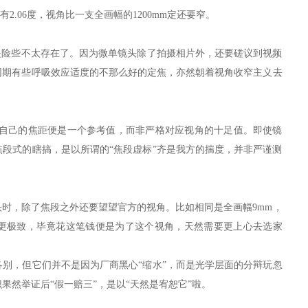
有2.06度，视角比一支全画幅的1200mm定还要窄。
是险些不太存在了。因为微单镜头除了拍摄相片外，还要磋议到视频
同期有些呼吸效应适度的不那么好的定焦，亦然朝着视角收窄主义去
，自己的焦距便是一个参考值，而非严格对应视角的十足值。即使镜
段式的瞎搞，是以所谓的“焦段虚标”齐是我方的揣度，并非严谨测
时，除了焦段之外还要望望官方的视角。比如相同是全画幅9mm，
更极致，毕竟花这笔钱便是为了这个视角，天然需要更上心去选家
别，但它们并不是因为厂商黑心“缩水”，而是光学层面的分辩玩忽
果然举证后“假一赔三”，是以“天然是宥恕它”啦。