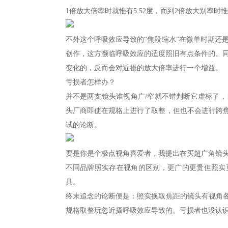
1倍放大倍率时就惟有5.52度，而到2倍放大别率时惟
不外这个呼吸效应导致的“焦段缩水”在微单时期还
创作，这方濒临呼吸效应的适度照旧有点条件的。
变化的，反而会对近摄的放大倍率进行一个增益。
亏损者怎样办？
并不是两支镜头谁视角广/窄就不错判断它虚标了
头厂商即使在规格上进行了取整，但也不会进行跨焦
试的论断。
要是你是个极点视角喜爱者，我提出在买超广角镜头
不同品牌照实存在视角的区别，更广的更贵但照实
具。
终末追念的论断便是：照实换取焦距的镜头有视角各
规格取整玩忽近摄呼吸效应导致的。亏损者也没认识