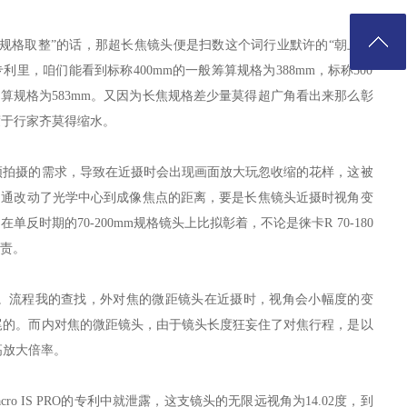
“规格取整”的话，那超长焦镜头便是扫数这个词行业默许的“朝上取
里，咱们能看到标称400mm的一般筹算规格为388mm，标称500
般筹算规格为583mm。又因为长焦规格差少量莫得超广角看出来那么彰
度于行家齐莫得缩水。
频拍摄的需求，导致在近摄时会出现画面放大玩忽收缩的花样，这被
组畅通改动了光学中心到成像焦点的距离，要是长焦镜头近摄时视角变
反时期的70-200mm规格镜头上比拟彰着，不论是徕卡R 70-180
负责。
。流程我的查找，外对焦的微距镜头在近摄时，视角会小幅度的变
尾的。而内对焦的微距镜头，由于镜头长度狂妄住了对焦行程，是以
高放大倍率。
.5 Macro IS PRO的专利中就泄露，这支镜头的无限远视角为14.02度，到