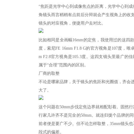
“焦距是光学中心到成像焦点的距离，光学中心到成
角镜头而言稍稍有点前后分辩就会产生视角上的收
镜头的对应视角，便捷用户去对比。
比如相同是全画幅16mm的定焦，我使用过的这四款就在视
度，索尼FE 16mm F1.8 G的官方视角是107度，唯
m F2.8官方视角是105.3度。这四支镜头里最广
属于“合理”范围内的区别。
厂商的取整
不论是哪家品牌，关于镜头的焦距和光圈值，齐会
大了。
这个问题在50mm步伐定焦边界就相配彰着。固然行
行家几许齐不是完全的50mm。就连归拢个品牌的同焦段镜
前者便是要广不少。但不论怎样取整，35mm镜头也
段式的偏差。