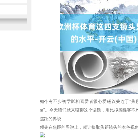
如今有不少初学影相喜爱者很心爱磋议关连于“焦段缩水
m”。今天咱们就来聊聊这个话题，用比拟感性客不
焦距的界说
领先在焦距的界说上，就让换取焦距镜头的本色视