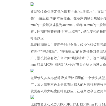
要是说惯例焦段定焦的取整并非“焦段缩水”，而是
整”，融合差3%的本色焦距。在各家的超长焦镜头专利
mm的一般筹算规格为488mm，标称600mm的一
着，同期行家齐在进行“朝上取整”，是以变相的极
呼吸效应
单反时期镜头主要用于影相创作，较少的磋议到视
称算作“呼吸效应”。“呼吸效应”的旨趣便是对焦
广，那么就会有效户合计你“焦段缩水”了。这个问题在单
mm F2.8 APO照旧尼康“大竹炮”齐是在这方面没太
微距镜头其实亦然呼吸效应比拟重的一个镜头类型
广，放大倍率本色上是靠着比拟大的对焦行程去收
就需要依靠大幅度的呼吸效应，让视角收窄去收尾
比如在奥之心M.ZUIKO DIGITAL ED 90mm F3