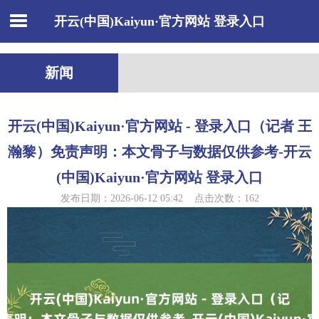
开云(中国)Kaiyun·官方网站 登录入口
新闻
开云(中国)Kaiyun·官方网站 - 登录入口（记者 王
瀚黎）免责声明：本文骨子与数据仅供参考-开云
(中国)Kaiyun·官方网站 登录入口
发布日期：2026-06-12 05:42 点击次数：162