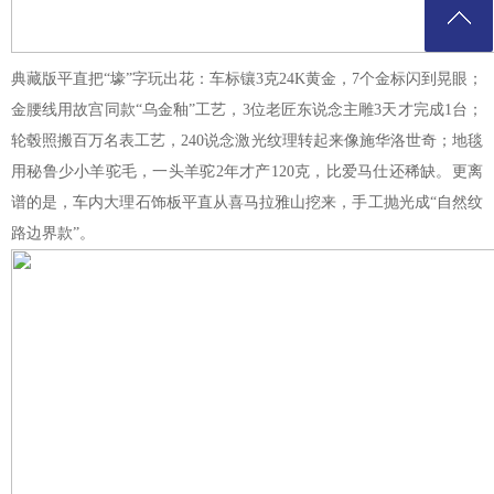
典藏版平直把“壕”字玩出花：车标镶3克24K黄金，7个金标闪到晃眼；
金腰线用故宫同款“乌金釉”工艺，3位老匠东说念主雕3天才完成1台；
轮毂照搬百万名表工艺，240说念激光纹理转起来像施华洛世奇；地毯
用秘鲁少小羊驼毛，一头羊驼2年才产120克，比爱马仕还稀缺。更离
谱的是，车内大理石饰板平直从喜马拉雅山挖来，手工抛光成“自然纹
路边界款”。