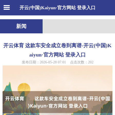
开云(中国)Kaiyun·官方网站 登录入口
新闻
开云体育 这款车安全成立卷到离谱-开云(中国)K
aiyun·官方网站 登录入口
发布日期：2026-05-28 07:01 点击次数：202