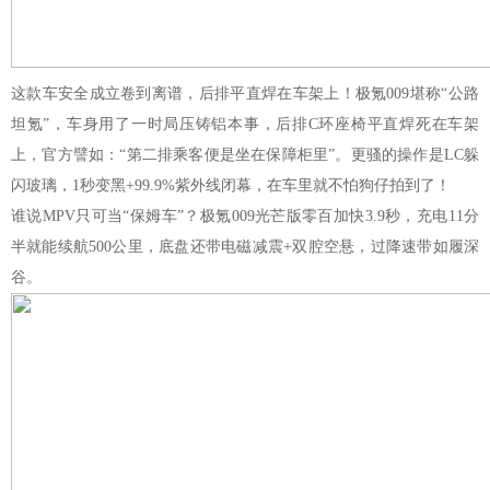
这款车安全成立卷到离谱，后排平直焊在车架上！极氪009堪称“公路
坦氪”，车身用了一时局压铸铝本事，后排C环座椅平直焊死在车架
上，官方譬如：“第二排乘客便是坐在保障柜里”。更骚的操作是LC躲
闪玻璃，1秒变黑+99.9%紫外线闭幕，在车里就不怕狗仔拍到了！
谁说MPV只可当“保姆车”？极氪009光芒版零百加快3.9秒，充电11分
半就能续航500公里，底盘还带电磁减震+双腔空悬，过降速带如履深
谷。