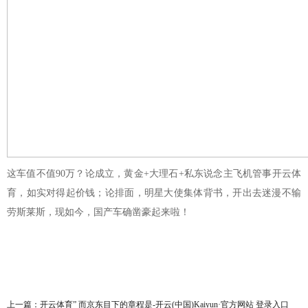
这车值不值90万？论成立，黄金+大理石+私东说念主飞机管事开云体
育，如实对得起价钱；论排面，明星大使集体背书，开出去迷漫不输
劳斯莱斯，现如今，国产车确凿豪起来啦！
上一篇：
开云体育” 而京东目下的章程是-开云(中国)Kaiyun·官方网站 登录入口